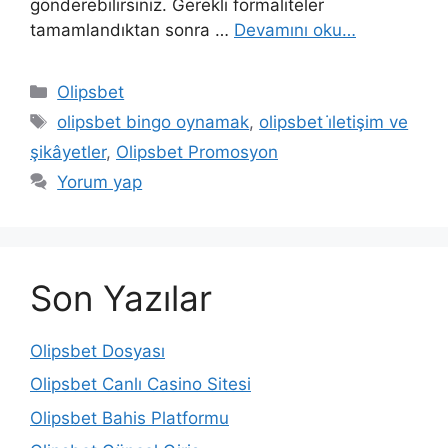
gönderebilirsiniz. Gerekli formaliteler
tamamlandıktan sonra …
Devamını oku…
Kategoriler
Olipsbet
Etiketler
olipsbet bingo oynamak
,
olipsbet i̇letişim ve
şikâyetler
,
Olipsbet Promosyon
Yorum yap
Son Yazılar
Olipsbet Dosyası
Olipsbet Canlı Casino Sitesi
Olipsbet Bahis Platformu