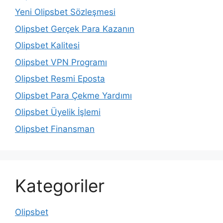
Yeni Olipsbet Sözleşmesi
Olipsbet Gerçek Para Kazanın
Olipsbet Kalitesi
Olipsbet VPN Programı
Olipsbet Resmi Eposta
Olipsbet Para Çekme Yardımı
Olipsbet Üyelik İşlemi
Olipsbet Finansman
Kategoriler
Olipsbet