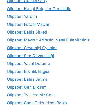
Olipsbet Güncel Giriş
Olipsbet Hangi Belgeler Gereklidir
Olipsbet Yardım
Olipsbet Futbol Maçları
Olipsbet Bahis Şirketi
Olipsbet Mevcut Adresini Nasıl Bulabilirsiniz
Olipsbet Çevrimiçi Oyunlar
Olipsbet Site Güvenilirliği
Olipsbet Yasal Durumu
Olipsbet Etkinlik Bilgisi
Olipsbet Bahis Satma
Olipsbet Geri Bildirim
Olipsbet Tv Ücretsiz Canlı
Olipsbet Canlı Geleneksel Bahis