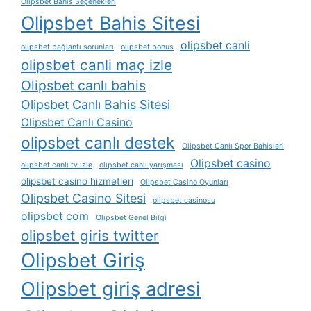
Olipsbet Bahis Seçenekleri
Olipsbet Bahis Sitesi
olipsbet canli
olipsbet bağlantı sorunları
olipsbet bonus
olipsbet canli maç izle
Olipsbet canlı bahis
Olipsbet Canlı Bahis Sitesi
Olipsbet Canlı Casino
olipsbet canlı destek
Olipsbet Canlı Spor Bahisleri
Olipsbet casino
olipsbet canlı tv i̇zle
olipsbet canlı yarışması
olipsbet casino hizmetleri
Olipsbet Casino Oyunları
Olipsbet Casino Sitesi
olipsbet casinosu
olipsbet com
Olipsbet Genel Bilgi
olipsbet giris twitter
Olipsbet Giriş
Olipsbet giriş adresi