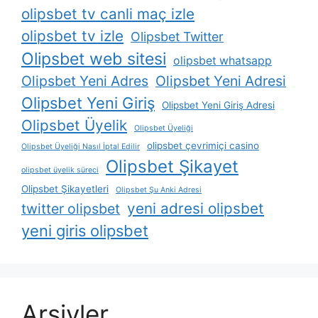
olipsbet tv canli maç izle
olipsbet tv izle
Olipsbet Twitter
Olipsbet web sitesi
olipsbet whatsapp
Olipsbet Yeni Adres
Olipsbet Yeni Adresi
Olipsbet Yeni Giriş
Olipsbet Yeni Giriş Adresi
Olipsbet Üyelik
Olipsbet Üyeliği
olipsbet çevrimiçi casino
Olipsbet Üyeliği Nasıl İptal Edilir
Olipsbet Şikayet
olipsbet üyelik süreci
Olipsbet Şikayetleri
Olipsbet Şu Anki Adresi
yeni adresi olipsbet
twitter olipsbet
yeni giris olipsbet
Arşivler