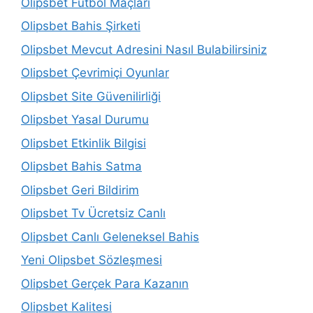
Olipsbet Futbol Maçları
Olipsbet Bahis Şirketi
Olipsbet Mevcut Adresini Nasıl Bulabilirsiniz
Olipsbet Çevrimiçi Oyunlar
Olipsbet Site Güvenilirliği
Olipsbet Yasal Durumu
Olipsbet Etkinlik Bilgisi
Olipsbet Bahis Satma
Olipsbet Geri Bildirim
Olipsbet Tv Ücretsiz Canlı
Olipsbet Canlı Geleneksel Bahis
Yeni Olipsbet Sözleşmesi
Olipsbet Gerçek Para Kazanın
Olipsbet Kalitesi