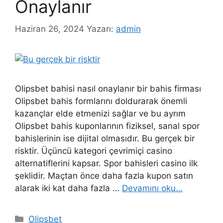
Onaylanır
Haziran 26, 2024
Yazarı:
admin
Olipsbet bahisi nasıl onaylanır bir bahis firması
Olipsbet bahis formlarını doldurarak önemli
kazançlar elde etmenizi sağlar ve bu ayrım
Olipsbet bahis kuponlarının fiziksel, sanal spor
bahislerinin ise dijital olmasıdır. Bu gerçek bir
risktir. Üçüncü kategori çevrimiçi casino
alternatiflerini kapsar. Spor bahisleri casino ilk
şeklidir. Maçtan önce daha fazla kupon satın
alarak iki kat daha fazla …
Devamını oku…
Kategoriler
Olipsbet