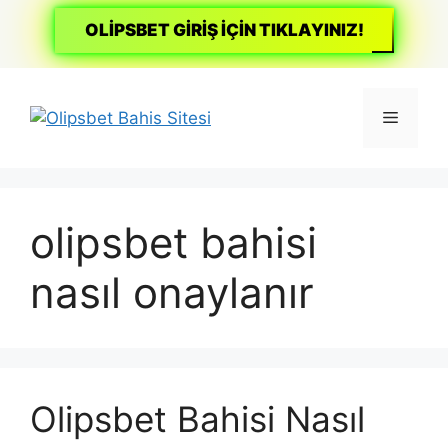
OLİPSBET GİRİŞ İÇİN TIKLAYINIZ!
İçeriğe
atla
Menü
olipsbet bahisi
nasıl onaylanır
Olipsbet Bahisi Nasıl