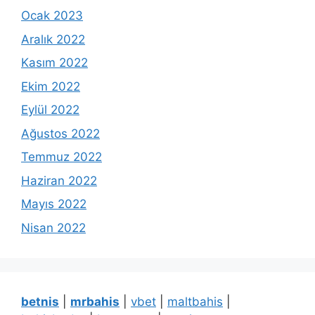
Ocak 2023
Aralık 2022
Kasım 2022
Ekim 2022
Eylül 2022
Ağustos 2022
Temmuz 2022
Haziran 2022
Mayıs 2022
Nisan 2022
betnis
|
mrbahis
|
vbet
|
maltbahis
|