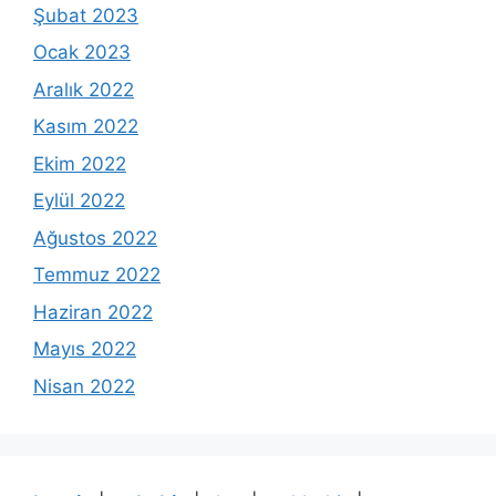
Şubat 2023
Ocak 2023
Aralık 2022
Kasım 2022
Ekim 2022
Eylül 2022
Ağustos 2022
Temmuz 2022
Haziran 2022
Mayıs 2022
Nisan 2022