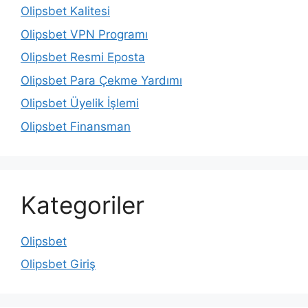
Olipsbet Kalitesi
Olipsbet VPN Programı
Olipsbet Resmi Eposta
Olipsbet Para Çekme Yardımı
Olipsbet Üyelik İşlemi
Olipsbet Finansman
Kategoriler
Olipsbet
Olipsbet Giriş