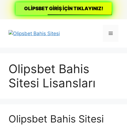
OLİPSBET GİRİŞ İÇİN TIKLAYINIZ!
İçeriğe
atla
Menü
Olipsbet Bahis
Sitesi Lisansları
Olipsbet Bahis Sitesi