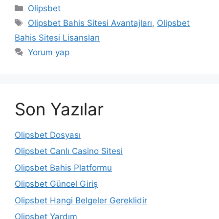
Kategoriler
Olipsbet
Etiketler
Olipsbet Bahis Sitesi Avantajları
,
Olipsbet
Bahis Sitesi Lisansları
Yorum yap
Son Yazılar
Olipsbet Dosyası
Olipsbet Canlı Casino Sitesi
Olipsbet Bahis Platformu
Olipsbet Güncel Giriş
Olipsbet Hangi Belgeler Gereklidir
Olipsbet Yardım