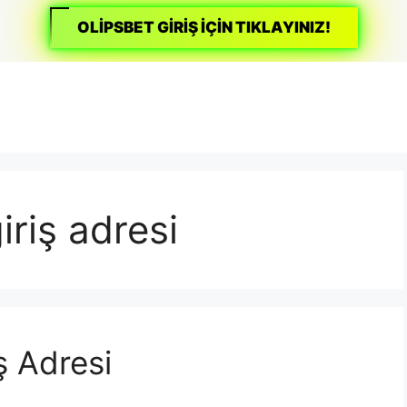
OLİPSBET GİRİŞ İÇİN TIKLAYINIZ!
iriş adresi
ş Adresi