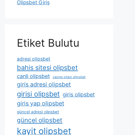
Olipsbet Giriş
Etiket Bulutu
adresi olipsbet
bahis sitesi olipsbet
canli olipsbet
casino sitesi olipsbet
giris adresi olipsbet
girisi olipsbet
giris olipsbet
giris yap olipsbet
güncel adresi olipsbet
güncel olipsbet
kayit olipsbet