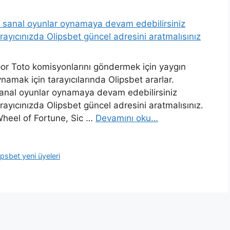
Spor Toto komisyonlarını göndermek için yaygın
ynamak için tarayıcılarında Olipsbet ararlar.
 sanal oyunlar oynamaya devam edebilirsiniz
rayıcınızda Olipsbet güncel adresini aratmalısınız.
 Wheel of Fortune, Sic …
Devamını oku…
ipsbet yeni üyeleri