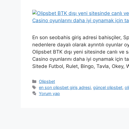
En son seobahis giriş adresi bahisçiler, 
nedenlere dayalı olarak ayrıntılı oyunlar o
Olipsbet BTK dışı yeni sitesinde canlı ve
Casino oyunlarını daha iyi oynamak için ta
Sitede Futbol, ​​Rulet, Bingo, Tavla, Okey,
Kategoriler
Olipsbet
Etiketler
en son olipsbet giriş adresi
,
güncel olipsbet
,
ol
Yorum yap