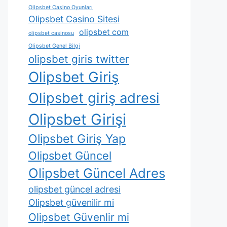
Olipsbet Casino Oyunları
Olipsbet Casino Sitesi
olipsbet com
olipsbet casinosu
Olipsbet Genel Bilgi
olipsbet giris twitter
Olipsbet Giriş
Olipsbet giriş adresi
Olipsbet Girişi
Olipsbet Giriş Yap
Olipsbet Güncel
Olipsbet Güncel Adres
olipsbet güncel adresi
Olipsbet güvenilir mi
Olipsbet Güvenlir mi