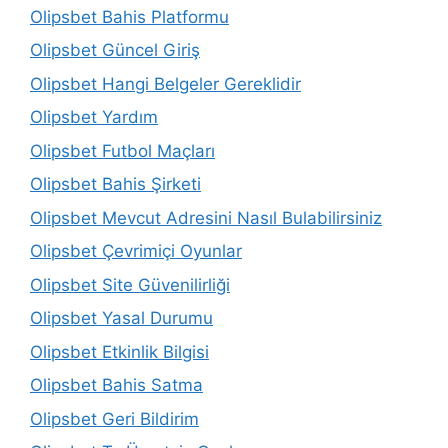
Olipsbet Bahis Platformu
Olipsbet Güncel Giriş
Olipsbet Hangi Belgeler Gereklidir
Olipsbet Yardım
Olipsbet Futbol Maçları
Olipsbet Bahis Şirketi
Olipsbet Mevcut Adresini Nasıl Bulabilirsiniz
Olipsbet Çevrimiçi Oyunlar
Olipsbet Site Güvenilirliği
Olipsbet Yasal Durumu
Olipsbet Etkinlik Bilgisi
Olipsbet Bahis Satma
Olipsbet Geri Bildirim