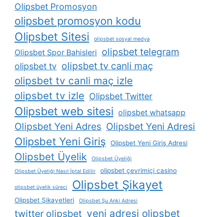
Olipsbet Promosyon
olipsbet promosyon kodu
Olipsbet Sitesi
olipsbet sosyal medya
olipsbet telegram
Olipsbet Spor Bahisleri
olipsbet tv canli maç
olipsbet tv
olipsbet tv canli maç izle
olipsbet tv izle
Olipsbet Twitter
Olipsbet web sitesi
olipsbet whatsapp
Olipsbet Yeni Adres
Olipsbet Yeni Adresi
Olipsbet Yeni Giriş
Olipsbet Yeni Giriş Adresi
Olipsbet Üyelik
Olipsbet Üyeliği
olipsbet çevrimiçi casino
Olipsbet Üyeliği Nasıl İptal Edilir
Olipsbet Şikayet
olipsbet üyelik süreci
Olipsbet Şikayetleri
Olipsbet Şu Anki Adresi
yeni adresi olipsbet
twitter olipsbet