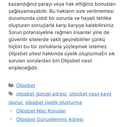
kazandığınız parayı veya hak ettiğiniz bonusları
sağlayamayabilir. Bu hakların size verilmemesi
durumunda ciddi bir sorunla ve hayati tehlike
oluşturan sonuçlarla karşı karşıya kalabilirsiniz.
Sorun potansiyeline rağmen insanlar yine de
güvenilir sitelerde vakit geçirebilirler çünkü
hiçbiri bu tür zorluklarla yüzleşmek istemez.
Olipsbet sitesi hakkında üyelik oluşturma
En sık
sorulan sorulardan biri Olipsbet nasıl
erişileceğidir.
Kategoriler
Olipsbet
Etiketler
olipsbet güncel adresi
,
olipsbet nasıl kayıt
olunur
,
olipsbet üyelik oluşturma
Yazı
Olipsbet Maç Konuları
dolaşımı
Olipsbet Güncellenmiş Adresi