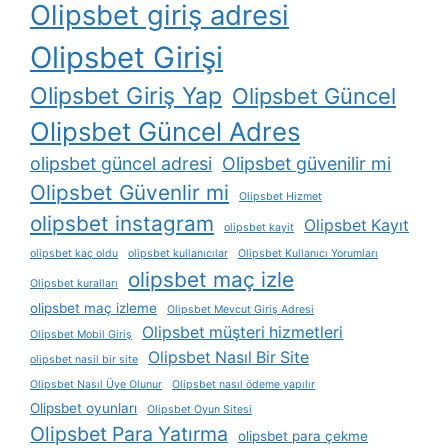
Olipsbet giriş adresi
Olipsbet Girişi
Olipsbet Giriş Yap
Olipsbet Güncel
Olipsbet Güncel Adres
olipsbet güncel adresi
Olipsbet güvenilir mi
Olipsbet Güvenlir mi
Olipsbet Hizmet
olipsbet instagram
Olipsbet Kayıt
olipsbet kayit
olipsbet kaç oldu
olipsbet kullanıcılar
Olipsbet Kullanıcı Yorumları
olipsbet maç izle
Olipsbet kuralları
olipsbet maç izleme
Olipsbet Mevcut Giriş Adresi
Olipsbet müşteri hizmetleri
Olipsbet Mobil Giriş
Olipsbet Nasıl Bir Site
olipsbet nasil bir site
Olipsbet Nasıl Üye Olunur
Olipsbet nasıl ödeme yapılır
Olipsbet oyunları
Olipsbet Oyun Sitesi
Olipsbet Para Yatırma
olipsbet para çekme