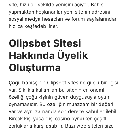
site, hızlı bir şekilde yenisini açıyor. Bahis
yapmaktan hoşlananlar yeni sitenin adresini
sosyal medya hesapları ve forum sayfalarından
hızlıca keşfedebilirler.
Olipsbet Sitesi
Hakkında Üyelik
Oluşturma
Çoğu bahisçinin Olipsbet sitesine güçlü bir ilgisi
var. Sıklıkla kullanılan bu sitenin en önemli
özelliği çoğu kişinin güven duygusuyla oyun
oynamasıdır. Bu özelliğin muazzam bir değeri
var ve aynı zamanda son derece kabul edilebilir.
Birçok kişi yasa dışı casino oynarken çeşitli
zorluklarla karşılaşabilir. Bazı web siteleri size