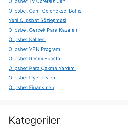
Olipsbet Tv Ücretsiz Canlı
Olipsbet Canlı Geleneksel Bahis
Yeni Olipsbet Sözleşmesi
Olipsbet Gerçek Para Kazanın
Olipsbet Kalitesi
Olipsbet VPN Programı
Olipsbet Resmi Eposta
Olipsbet Para Çekme Yardımı
Olipsbet Üyelik İşlemi
Olipsbet Finansman
Kategoriler