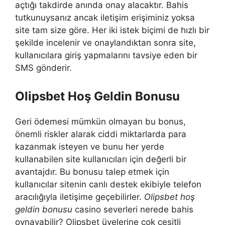
açtığı takdirde anında onay alacaktır. Bahis
tutkunuysanız ancak iletişim erişiminiz yoksa
site tam size göre. Her iki istek biçimi de hızlı bir
şekilde incelenir ve onaylandıktan sonra site,
kullanıcılara giriş yapmalarını tavsiye eden bir
SMS gönderir.
Olipsbet Hoş Geldin Bonusu
Geri ödemesi mümkün olmayan bu bonus,
önemli riskler alarak ciddi miktarlarda para
kazanmak isteyen ve bunu her yerde
kullanabilen site kullanıcıları için değerli bir
avantajdır. Bu bonusu talep etmek için
kullanıcılar sitenin canlı destek ekibiyle telefon
aracılığıyla iletişime geçebilirler.
Olipsbet hoş
geldin bonusu
casino severleri nerede bahis
oynayabilir? Olipsbet üyelerine çok çeşitli