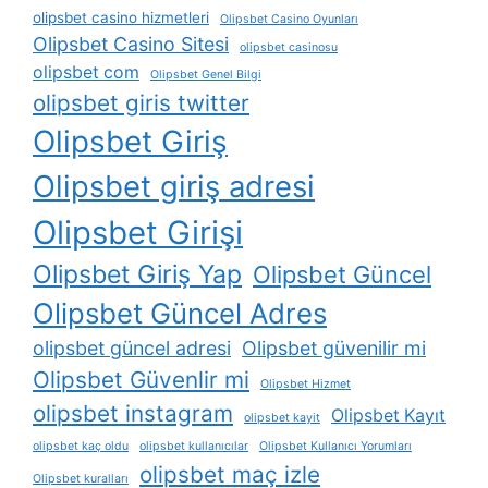
olipsbet casino hizmetleri
Olipsbet Casino Oyunları
Olipsbet Casino Sitesi
olipsbet casinosu
olipsbet com
Olipsbet Genel Bilgi
olipsbet giris twitter
Olipsbet Giriş
Olipsbet giriş adresi
Olipsbet Girişi
Olipsbet Giriş Yap
Olipsbet Güncel
Olipsbet Güncel Adres
olipsbet güncel adresi
Olipsbet güvenilir mi
Olipsbet Güvenlir mi
Olipsbet Hizmet
olipsbet instagram
Olipsbet Kayıt
olipsbet kayit
olipsbet kaç oldu
olipsbet kullanıcılar
Olipsbet Kullanıcı Yorumları
olipsbet maç izle
Olipsbet kuralları