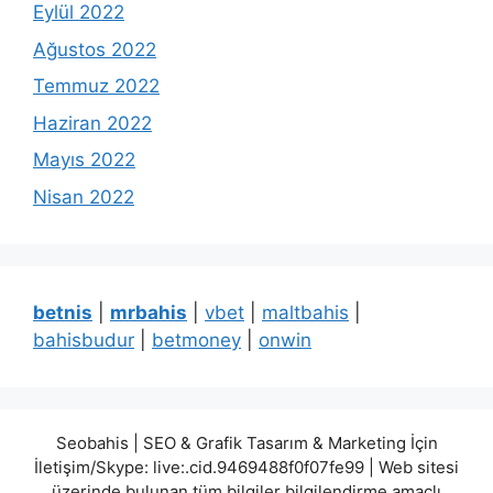
Eylül 2022
Ağustos 2022
Temmuz 2022
Haziran 2022
Mayıs 2022
Nisan 2022
betnis
|
mrbahis
|
vbet
|
maltbahis
|
bahisbudur
|
betmoney
|
onwin
Seobahis | SEO & Grafik Tasarım & Marketing İçin
İletişim/Skype: live:.cid.9469488f0f07fe99 | Web sitesi
üzerinde bulunan tüm bilgiler bilgilendirme amaçlı