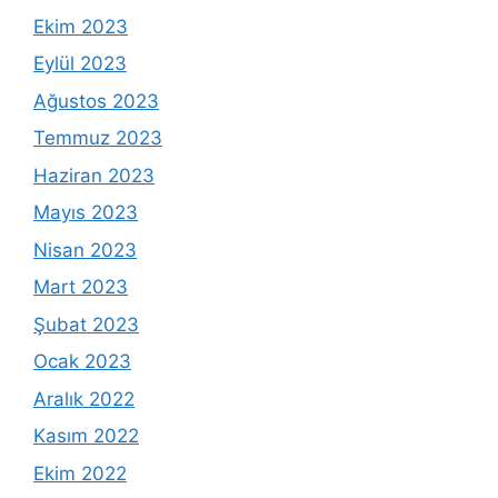
Ekim 2023
Eylül 2023
Ağustos 2023
Temmuz 2023
Haziran 2023
Mayıs 2023
Nisan 2023
Mart 2023
Şubat 2023
Ocak 2023
Aralık 2022
Kasım 2022
Ekim 2022