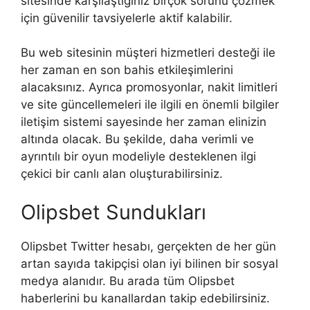
sitesinde karşılaştığınız birçok sorunu çözmek
için güvenilir tavsiyelerle aktif kalabilir.
Bu web sitesinin müşteri hizmetleri desteği ile
her zaman en son bahis etkileşimlerini
alacaksınız. Ayrıca promosyonlar, nakit limitleri
ve site güncellemeleri ile ilgili en önemli bilgiler
iletişim sistemi sayesinde her zaman elinizin
altında olacak. Bu şekilde, daha verimli ve
ayrıntılı bir oyun modeliyle desteklenen ilgi
çekici bir canlı alan oluşturabilirsiniz.
Olipsbet Sundukları
Olipsbet Twitter hesabı, gerçekten de her gün
artan sayıda takipçisi olan iyi bilinen bir sosyal
medya alanıdır. Bu arada tüm Olipsbet
haberlerini bu kanallardan takip edebilirsiniz.