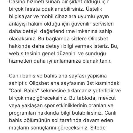
Casino hizmeti sunan bir şirket olduğu için
birçok fırsata odaklanabilirsiniz. Üstelik
bilgisayar ve mobil cihazlara uyumlu yayın
anlayışı hakim olduğu için güvenilir servisleri
daha detaylı değerlendirme imkanına sahip
olacaksınız. Bu bağlamda sizlere Olipsbet
hakkında daha detaylı bilgi vermek isteriz. Bu,
web sitesinin genel düzenini ve sunduğu
hizmetleri daha iyi anlamanıza olanak tanır.
Canlı bahis ve bahis ana sayfası yapısına
sahiptir. Olipsbet ana sayfasının üst kısmındaki
“Canlı Bahis” sekmesine tıklamanız yeterlidir ve
birçok maç göreceksiniz. Bu tabloda, mevcut
veya yaklaşan spor etkinliklerinin oranları ve
programları hakkında bilgi bulabilirsiniz. Canlı
bahis bölümünün sol tarafında devam eden
maçların sonuçlarını göreceksiniz. Sitede