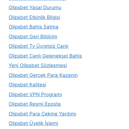
Olipsbet Yasal Durumu
Olipsbet Etkinlik Bilgisi
Olipsbet Bahis Satma
Olipsbet Geri Bildirim
Olipsbet Tv Ücretsiz Canlı
Olipsbet Canlı Geleneksel Bahis
Yeni Olipsbet Sözleşmesi
Olipsbet Gerçek Para Kazanın
Olipsbet Kalitesi
Olipsbet VPN Programı
Olipsbet Resmi Eposta
Olipsbet Para Çekme Yardımı
Olipsbet Üyelik İşlemi