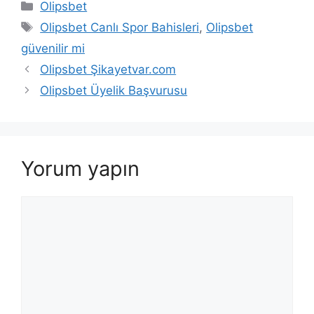
Kategoriler
Olipsbet
Etiketler
Olipsbet Canlı Spor Bahisleri
,
Olipsbet
güvenilir mi
Yazı
Olipsbet Şikayetvar.com
dolaşımı
Olipsbet Üyelik Başvurusu
Yorum yapın
Yorum