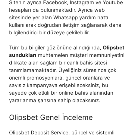
Sitenin ayrıca Facebook, Instagram ve Youtube
hesapları da bulunmaktadır. Ayrıca web
sitesinde yer alan Whatsapp yardım hattı
kullanılarak doğrudan iletişim sağlanarak daha
bilgilendirici bir düzeye çekilebilir.
Tüm bu bilgiler göz önüne alındığında,
Olipsbet
sundukları
muhtemelen müşteri memnuniyetini
dikkate alan sağlam bir canlı bahis sitesi
tanımlamamaktadır. Üyeliğiniz süresince çok
önemli promosyonlara, güncel oranlara ve
sayısız kampanyaya erişebileceksiniz, bu
sayede çok etkili bir online bahis alanından
yararlanma şansına sahip olacaksınız.
Olipsbet Genel İnceleme
Olipsbet Deposit Service, güncel ve sistemli