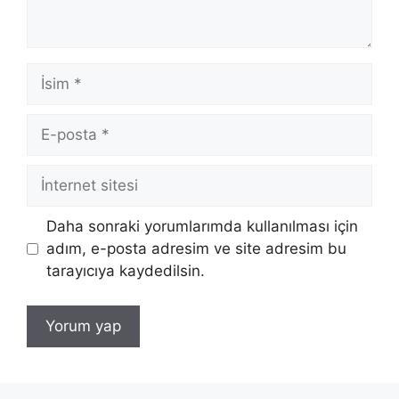
İsim
E-
posta
İnternet
sitesi
Daha sonraki yorumlarımda kullanılması için
adım, e-posta adresim ve site adresim bu
tarayıcıya kaydedilsin.