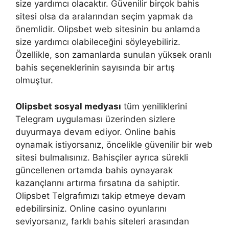
size yardımcı olacaktır. Güvenilir birçok bahis
sitesi olsa da aralarından seçim yapmak da
önemlidir. Olipsbet web sitesinin bu anlamda
size yardımcı olabileceğini söyleyebiliriz.
Özellikle, son zamanlarda sunulan yüksek oranlı
bahis seçeneklerinin sayısında bir artış
olmuştur.
Olipsbet sosyal medyası
tüm yeniliklerini
Telegram uygulaması üzerinden sizlere
duyurmaya devam ediyor. Online bahis
oynamak istiyorsanız, öncelikle güvenilir bir web
sitesi bulmalısınız. Bahisçiler ayrıca sürekli
güncellenen ortamda bahis oynayarak
kazançlarını artırma fırsatına da sahiptir.
Olipsbet Telgrafımızı takip etmeye devam
edebilirsiniz. Online casino oyunlarını
seviyorsanız, farklı bahis siteleri arasından