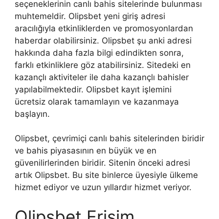
seçeneklerinin canlı bahis sitelerinde bulunması
muhtemeldir. Olipsbet yeni giriş adresi
aracılığıyla etkinliklerden ve promosyonlardan
haberdar olabilirsiniz. Olipsbet şu anki adresi
hakkında daha fazla bilgi edindikten sonra,
farklı etkinliklere göz atabilirsiniz. Sitedeki en
kazançlı aktiviteler ile daha kazançlı bahisler
yapılabilmektedir. Olipsbet kayıt işlemini
ücretsiz olarak tamamlayın ve kazanmaya
başlayın.
Olipsbet, çevrimiçi canlı bahis sitelerinden biridir
ve bahis piyasasının en büyük ve en
güvenilirlerinden biridir. Sitenin önceki adresi
artık Olipsbet. Bu site binlerce üyesiyle ülkeme
hizmet ediyor ve uzun yıllardır hizmet veriyor.
Olipsbet Erişim