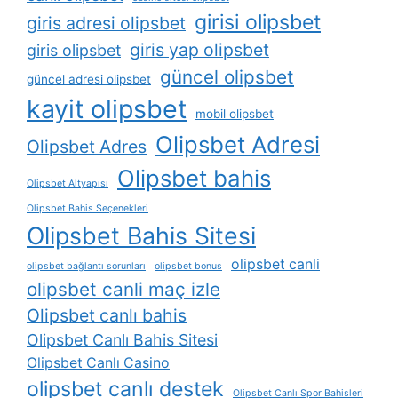
girisi olipsbet
giris adresi olipsbet
giris yap olipsbet
giris olipsbet
güncel olipsbet
güncel adresi olipsbet
kayit olipsbet
mobil olipsbet
Olipsbet Adresi
Olipsbet Adres
Olipsbet bahis
Olipsbet Altyapısı
Olipsbet Bahis Seçenekleri
Olipsbet Bahis Sitesi
olipsbet canli
olipsbet bağlantı sorunları
olipsbet bonus
olipsbet canli maç izle
Olipsbet canlı bahis
Olipsbet Canlı Bahis Sitesi
Olipsbet Canlı Casino
olipsbet canlı destek
Olipsbet Canlı Spor Bahisleri