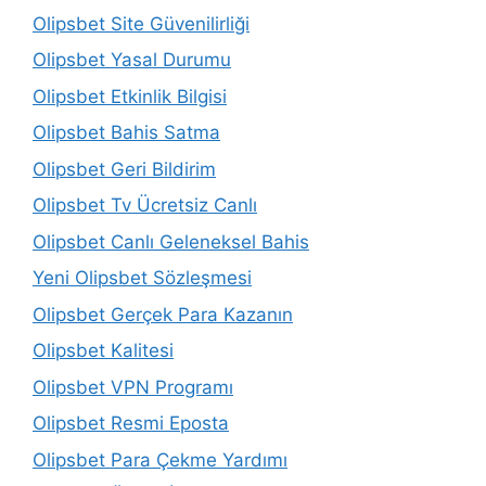
Olipsbet Site Güvenilirliği
Olipsbet Yasal Durumu
Olipsbet Etkinlik Bilgisi
Olipsbet Bahis Satma
Olipsbet Geri Bildirim
Olipsbet Tv Ücretsiz Canlı
Olipsbet Canlı Geleneksel Bahis
Yeni Olipsbet Sözleşmesi
Olipsbet Gerçek Para Kazanın
Olipsbet Kalitesi
Olipsbet VPN Programı
Olipsbet Resmi Eposta
Olipsbet Para Çekme Yardımı