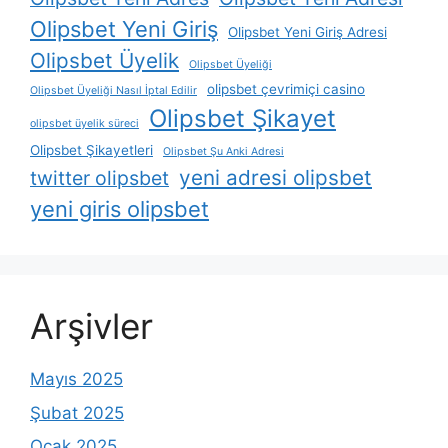
Olipsbet Yeni Giriş
Olipsbet Yeni Giriş Adresi
Olipsbet Üyelik
Olipsbet Üyeliği
olipsbet çevrimiçi casino
Olipsbet Üyeliği Nasıl İptal Edilir
Olipsbet Şikayet
olipsbet üyelik süreci
Olipsbet Şikayetleri
Olipsbet Şu Anki Adresi
yeni adresi olipsbet
twitter olipsbet
yeni giris olipsbet
Arşivler
Mayıs 2025
Şubat 2025
Ocak 2025