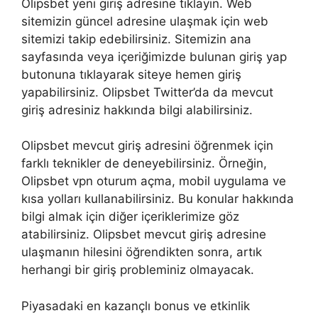
Olipsbet yeni giriş adresine tıklayın. Web
sitemizin güncel adresine ulaşmak için web
sitemizi takip edebilirsiniz. Sitemizin ana
sayfasında veya içeriğimizde bulunan giriş yap
butonuna tıklayarak siteye hemen giriş
yapabilirsiniz. Olipsbet Twitter’da da mevcut
giriş adresiniz hakkında bilgi alabilirsiniz.
Olipsbet mevcut giriş adresini öğrenmek için
farklı teknikler de deneyebilirsiniz. Örneğin,
Olipsbet vpn oturum açma, mobil uygulama ve
kısa yolları kullanabilirsiniz. Bu konular hakkında
bilgi almak için diğer içeriklerimize göz
atabilirsiniz. Olipsbet mevcut giriş adresine
ulaşmanın hilesini öğrendikten sonra, artık
herhangi bir giriş probleminiz olmayacak.
Piyasadaki en kazançlı bonus ve etkinlik