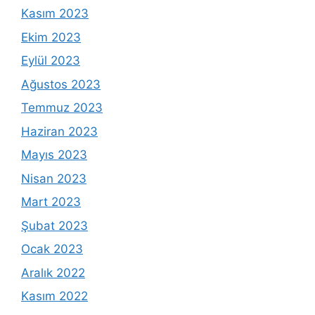
Kasım 2023
Ekim 2023
Eylül 2023
Ağustos 2023
Temmuz 2023
Haziran 2023
Mayıs 2023
Nisan 2023
Mart 2023
Şubat 2023
Ocak 2023
Aralık 2022
Kasım 2022