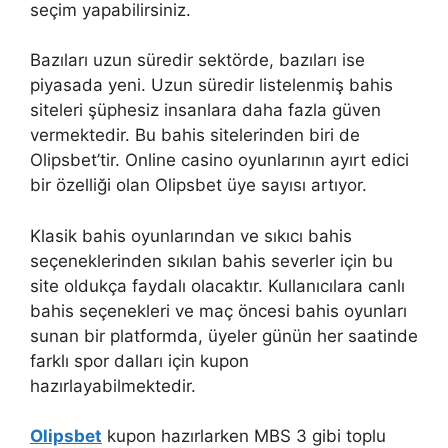
seçim yapabilirsiniz.
Bazıları uzun süredir sektörde, bazıları ise
piyasada yeni. Uzun süredir listelenmiş bahis
siteleri şüphesiz insanlara daha fazla güven
vermektedir. Bu bahis sitelerinden biri de
Olipsbet’tir. Online casino oyunlarının ayırt edici
bir özelliği olan Olipsbet üye sayısı artıyor.
Klasik bahis oyunlarından ve sıkıcı bahis
seçeneklerinden sıkılan bahis severler için bu
site oldukça faydalı olacaktır. Kullanıcılara canlı
bahis seçenekleri ve maç öncesi bahis oyunları
sunan bir platformda, üyeler günün her saatinde
farklı spor dalları için kupon
hazırlayabilmektedir.
Olipsbet
kupon hazırlarken MBS 3 gibi toplu