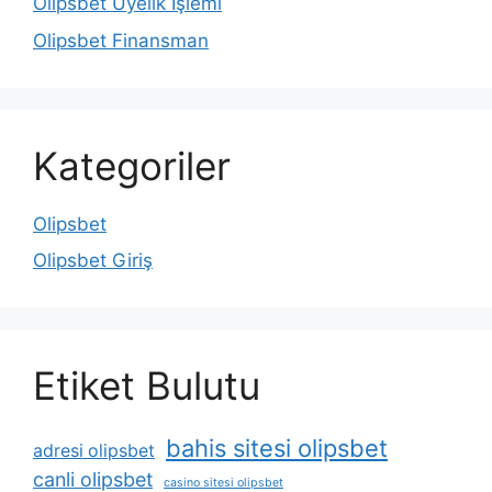
Olipsbet Üyelik İşlemi
Olipsbet Finansman
Kategoriler
Olipsbet
Olipsbet Giriş
Etiket Bulutu
bahis sitesi olipsbet
adresi olipsbet
canli olipsbet
casino sitesi olipsbet