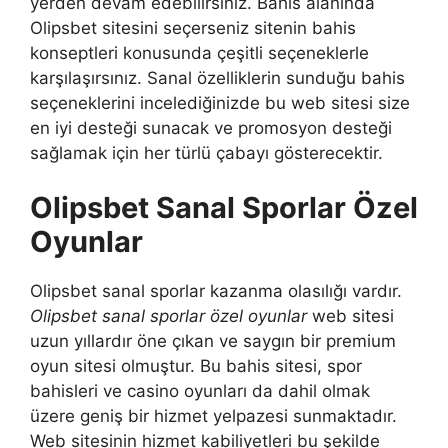
yerden devam edebilirsiniz. Bahis alanında
Olipsbet sitesini seçerseniz sitenin bahis
konseptleri konusunda çeşitli seçeneklerle
karşılaşırsınız. Sanal özelliklerin sunduğu bahis
seçeneklerini incelediğinizde bu web sitesi size
en iyi desteği sunacak ve promosyon desteği
sağlamak için her türlü çabayı gösterecektir.
Olipsbet Sanal Sporlar Özel
Oyunlar
Olipsbet sanal sporlar kazanma olasılığı vardır.
Olipsbet sanal sporlar özel oyunlar
web sitesi
uzun yıllardır öne çıkan ve saygın bir premium
oyun sitesi olmuştur. Bu bahis sitesi, spor
bahisleri ve casino oyunları da dahil olmak
üzere geniş bir hizmet yelpazesi sunmaktadır.
Web sitesinin hizmet kabiliyetleri bu şekilde