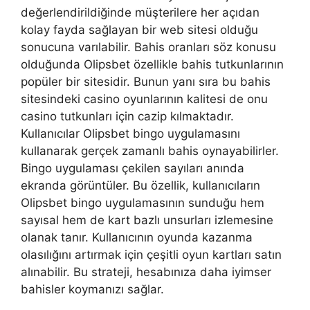
değerlendirildiğinde müşterilere her açıdan
kolay fayda sağlayan bir web sitesi olduğu
sonucuna varılabilir. Bahis oranları söz konusu
olduğunda Olipsbet özellikle bahis tutkunlarının
popüler bir sitesidir. Bunun yanı sıra bu bahis
sitesindeki casino oyunlarının kalitesi de onu
casino tutkunları için cazip kılmaktadır.
Kullanıcılar Olipsbet bingo uygulamasını
kullanarak gerçek zamanlı bahis oynayabilirler.
Bingo uygulaması çekilen sayıları anında
ekranda görüntüler. Bu özellik, kullanıcıların
Olipsbet bingo uygulamasının sunduğu hem
sayısal hem de kart bazlı unsurları izlemesine
olanak tanır. Kullanıcının oyunda kazanma
olasılığını artırmak için çeşitli oyun kartları satın
alınabilir. Bu strateji, hesabınıza daha iyimser
bahisler koymanızı sağlar.