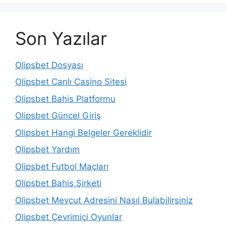
Son Yazılar
Olipsbet Dosyası
Olipsbet Canlı Casino Sitesi
Olipsbet Bahis Platformu
Olipsbet Güncel Giriş
Olipsbet Hangi Belgeler Gereklidir
Olipsbet Yardım
Olipsbet Futbol Maçları
Olipsbet Bahis Şirketi
Olipsbet Mevcut Adresini Nasıl Bulabilirsiniz
Olipsbet Çevrimiçi Oyunlar