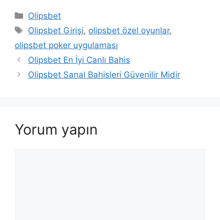
Kategoriler
Olipsbet
Etiketler
Olipsbet Girişi
,
olipsbet özel oyunlar
,
olipsbet poker uygulaması
Yazı
Olipsbet En İyi Canlı Bahis
dolaşımı
Olipsbet Sanal Bahisleri Güvenilir Midir
Yorum yapın
Yorum