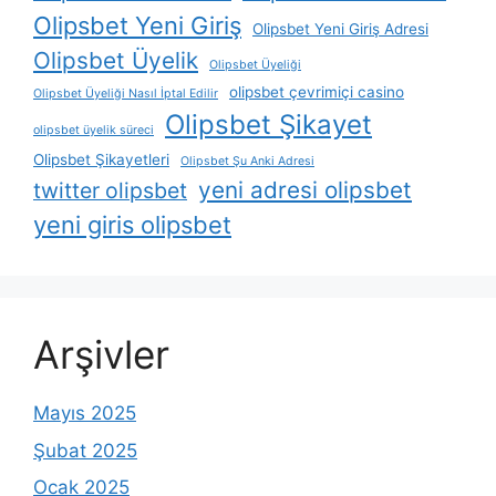
Olipsbet Yeni Giriş
Olipsbet Yeni Giriş Adresi
Olipsbet Üyelik
Olipsbet Üyeliği
olipsbet çevrimiçi casino
Olipsbet Üyeliği Nasıl İptal Edilir
Olipsbet Şikayet
olipsbet üyelik süreci
Olipsbet Şikayetleri
Olipsbet Şu Anki Adresi
yeni adresi olipsbet
twitter olipsbet
yeni giris olipsbet
Arşivler
Mayıs 2025
Şubat 2025
Ocak 2025