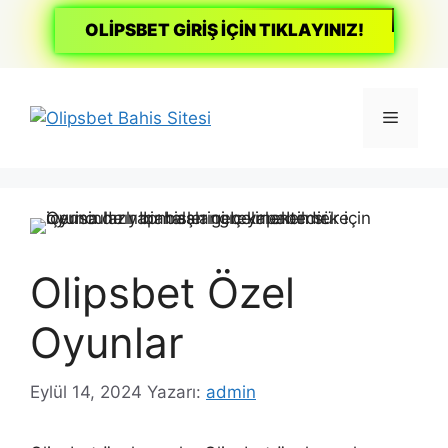
OLİPSBET GİRİŞ İÇİN TIKLAYINIZ!
İçeriğe
atla
Menü
Olipsbet Özel
Oyunlar
Eylül 14, 2024
Yazarı:
admin