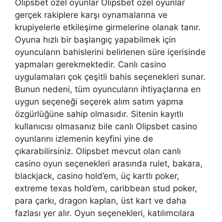
Olipsbet özel oyunlar Olipsbet özel oyunlar
gerçek rakiplere karşı oynamalarına ve
krupiyelerle etkileşime girmelerine olanak tanır.
Oyuna hızlı bir başlangıç ​​yapabilmek için
oyuncuların bahislerini belirlenen süre içerisinde
yapmaları gerekmektedir. Canlı casino
uygulamaları çok çeşitli bahis seçenekleri sunar.
Bunun nedeni, tüm oyuncuların ihtiyaçlarına en
uygun seçeneği seçerek alım satım yapma
özgürlüğüne sahip olmasıdır. Sitenin kayıtlı
kullanıcısı olmasanız bile canlı Olipsbet casino
oyunlarını izlemenin keyfini yine de
çıkarabilirsiniz. Olipsbet mevcut olan canlı
casino oyun seçenekleri arasında rulet, bakara,
blackjack, casino hold’em, üç kartlı poker,
extreme texas hold’em, caribbean stud poker,
para çarkı, dragon kaplan, üst kart ve daha
fazlası yer alır. Oyun seçenekleri, katılımcılara