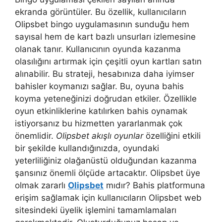
ekranda görüntüler. Bu özellik, kullanıcıların
Olipsbet bingo uygulamasının sunduğu hem
sayısal hem de kart bazlı unsurları izlemesine
olanak tanır. Kullanıcının oyunda kazanma
olasılığını artırmak için çeşitli oyun kartları satın
alınabilir. Bu strateji, hesabınıza daha iyimser
bahisler koymanızı sağlar. Bu, oyuna bahis
koyma yeteneğinizi doğrudan etkiler. Özellikle
oyun etkinliklerine katılırken bahis oynamak
istiyorsanız bu hizmetten yararlanmak çok
önemlidir.
Olipsbet akışlı oyunlar
özelliğini etkili
bir şekilde kullandığınızda, oyundaki
yeterliliğiniz olağanüstü olduğundan kazanma
şansınız önemli ölçüde artacaktır. Olipsbet üye
olmak zararlı
Olipsbet
mıdır? Bahis platformuna
erişim sağlamak için kullanıcıların Olipsbet web
sitesindeki üyelik işlemini tamamlamaları