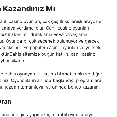
a Kazandınız Mı
lı casino oyunları, çok çeşitli kullanışlı arayüzler
şılamaya yardımcı olur. Canlı casino oyunları
ınız mı
kesinti, duraklama veya yavaşlama
r. Oyunda birçok seçenek bulunuyor ve gerçek
yacaksınız. En popüler casino oyunları ve yüksek
ktür.Bahis sitemize bugün katılın, canlı casino
fini çıkarın.
e bahis oynayabilir, casino hizmetlerinin ve diğer
irsiniz. Oyuncuların anında bağlandığı programlara
fonunuzdan tamamlayın ve anında bonus kazanın.
Oran
lamasına giriş yapmak için mobil uygulamayı