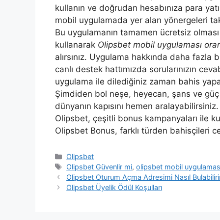
kullanın ve doğrudan hesabınıza para yatı
mobil uygulamada yer alan yönergeleri taki
Bu uygulamanın tamamen ücretsiz olması s
kullanarak
Olipsbet mobil uygulaması ora
alırsınız. Uygulama hakkında daha fazla bil
canlı destek hattımızda sorularınızın cevabı
uygulama ile dilediğiniz zaman bahis yapabi
Şimdiden bol neşe, heyecan, şans ve güç 
dünyanın kapısını hemen aralayabilirsiniz
Olipsbet, çeşitli bonus kampanyaları ile k
Olipsbet Bonus, farklı türden bahisçileri ce
Kategoriler
Olipsbet
Etiketler
Olipsbet Güvenlir mi
,
olipsbet mobil uygulamas
Yazı
Olipsbet Oturum Açma Adresimi Nasıl Bulabilir
dolaşımı
Olipsbet Üyelik Ödül Koşulları