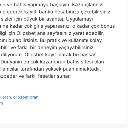
rın ve bahis yapmaya başlayın. Kazançlarınızı
p ederek kayıtlı banka hesabınıza çekebilirsiniz.
izler için büyük bir avantaj. Uygulamayı
n
ne kadar çok giriş yaparsanız, o kadar çok bonus
gi için Olipsbet ana sayfasını ziyaret edebilir,
nı bulabilirsiniz. Bu pratik ve kullanımı kolay
lir ve farklı bir deneyim yaşayabilirsiniz.
diliyorum. Olipsbet kayıt olarak bu hassas
. Dünyanın en çok kazandıran bahis sitesi olan
ullanıcılar tarafından yüksek puan almaktadır.
zbeder ve farklı fırsatlar sunar.
ı oran
,
olipsbet oran
im