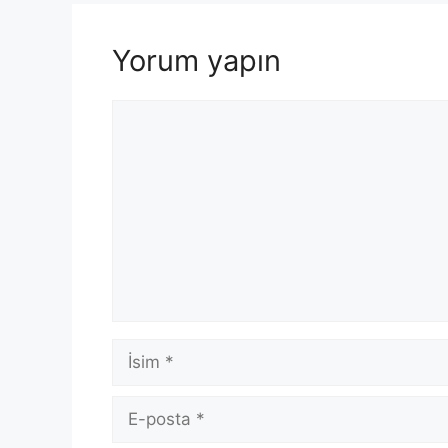
Yorum yapın
Yorum
İsim
E-
posta