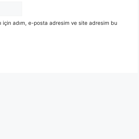
 için adım, e-posta adresim ve site adresim bu