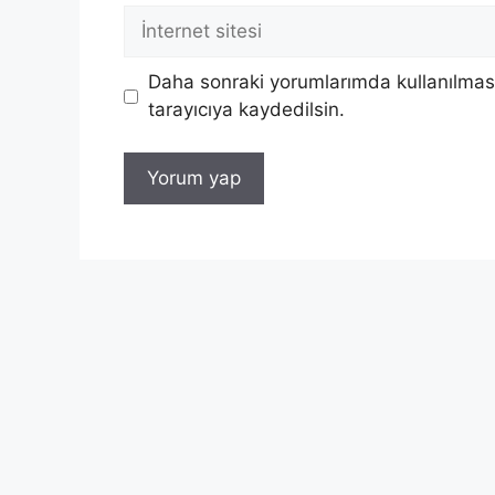
İnternet
sitesi
Daha sonraki yorumlarımda kullanılması
tarayıcıya kaydedilsin.