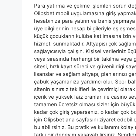
Para yatırma ve çekme işlemleri sorun değ
Olipsbet mobil uygulamasına giriş yapmak
hesabınıza para yatırın ve bahis yapmaya 
üye bilgilerinin hesap bilgileriyle eşleşmes
küçük çocukların kulübe katılmasına izin v
hizmeti sunmaktadır. Altyapısı çok sağlam.
sağlayıcısıyla çalışın. Kişisel verileriniz 
veya sırasında herhangi bir takılma veya
sitesi, hızlı kayıt süreci ve güvenilirliği s
lisanslar ve sağlam altyapı, planlarınızı 
çabuk yaşamanıza yardımcı olur. Spor bahi
sitenin sınırsız teklifleri ile çevrimiçi ol
içerik ve yüksek faiz oranları ile casino s
tamamen ücretsiz olması sizler için büyük
kadar çok giriş yaparsanız, o kadar çok b
için Olipsbet ana sayfasını ziyaret edebili
bulabilirsiniz. Bu pratik ve kullanımı kola
farklı bir deneyim yaşayabilirsiniz. Şimdi