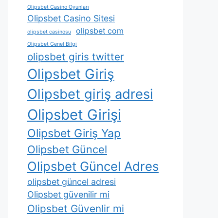
Olipsbet Casino Oyunları
Olipsbet Casino Sitesi
olipsbet com
olipsbet casinosu
Olipsbet Genel Bilgi
olipsbet giris twitter
Olipsbet Giriş
Olipsbet giriş adresi
Olipsbet Girişi
Olipsbet Giriş Yap
Olipsbet Güncel
Olipsbet Güncel Adres
olipsbet güncel adresi
Olipsbet güvenilir mi
Olipsbet Güvenlir mi