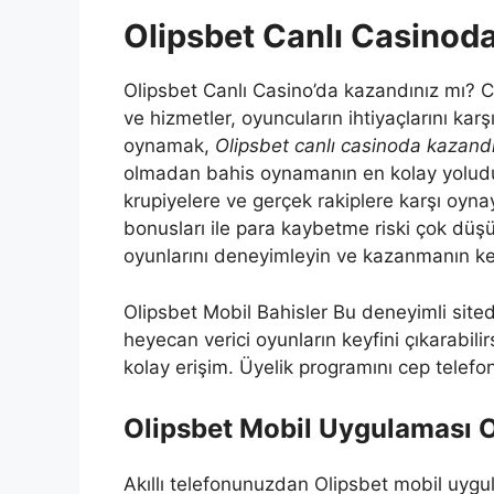
Olipsbet Canlı Casinod
Olipsbet Canlı Casino’da kazandınız mı? Can
ve hizmetler, oyuncuların ihtiyaçlarını kar
oynamak,
Olipsbet canlı casinoda kazand
olmadan bahis oynamanın en kolay yoludu
krupiyelere ve gerçek rakiplere karşı oyna
bonusları ile para kaybetme riski çok düşü
oyunlarını deneyimleyin ve kazanmanın key
Olipsbet Mobil Bahisler Bu deneyimli sited
heyecan verici oyunların keyfini çıkarabil
kolay erişim. Üyelik programını cep tele
Olipsbet Mobil Uygulaması 
Akıllı telefonunuzdan Olipsbet mobil uygu