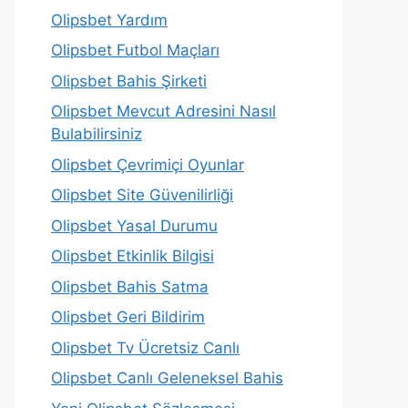
Olipsbet Yardım
Olipsbet Futbol Maçları
Olipsbet Bahis Şirketi
Olipsbet Mevcut Adresini Nasıl
Bulabilirsiniz
Olipsbet Çevrimiçi Oyunlar
Olipsbet Site Güvenilirliği
Olipsbet Yasal Durumu
Olipsbet Etkinlik Bilgisi
Olipsbet Bahis Satma
Olipsbet Geri Bildirim
Olipsbet Tv Ücretsiz Canlı
Olipsbet Canlı Geleneksel Bahis