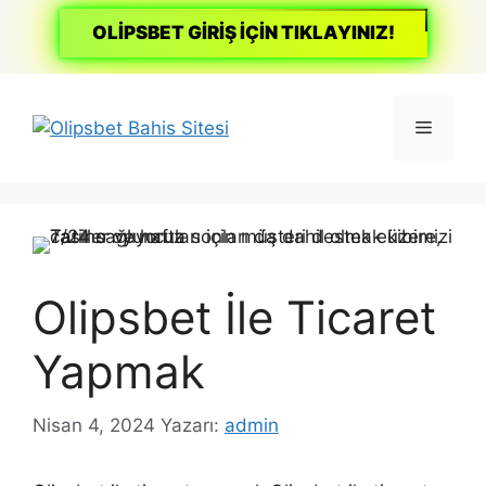
OLİPSBET GİRİŞ İÇİN TIKLAYINIZ!
İçeriğe
atla
Menü
Olipsbet İle Ticaret
Yapmak
Nisan 4, 2024
Yazarı:
admin