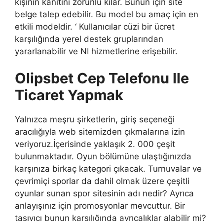
kişinin kanıtını zorunlu kılar. Bunun için site
belge talep edebilir. Bu model bu amaç için en
etkili modeldir. ‘ Kullanıcılar cüzi bir ücret
karşılığında yerel destek gruplarından
yararlanabilir ve NI hizmetlerine erişebilir.
Olipsbet Cep Telefonu Ile
Ticaret Yapmak
Yalnızca meşru şirketlerin, giriş seçeneği
aracılığıyla web sitemizden çıkmalarına izin
veriyoruz.İçerisinde yaklaşık 2. 000 çeşit
bulunmaktadır. Oyun bölümüne ulaştığınızda
karşınıza birkaç kategori çıkacak. Turnuvalar ve
çevrimiçi sporlar da dahil olmak üzere çeşitli
oyunlar sunan spor sitesinin adı nedir? Ayrıca
anlayışınız için promosyonlar mevcuttur. Bir
taşıyıcı bunun karşılığında ayrıcalıklar alabilir mi?