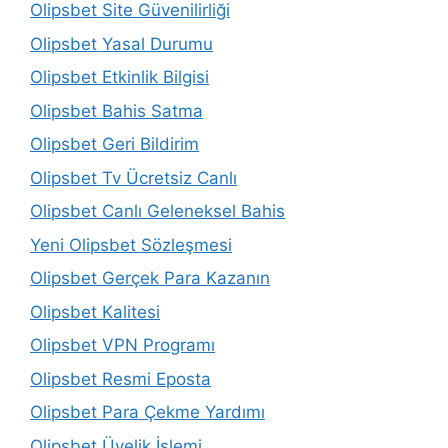
Olipsbet Site Güvenilirliği
Olipsbet Yasal Durumu
Olipsbet Etkinlik Bilgisi
Olipsbet Bahis Satma
Olipsbet Geri Bildirim
Olipsbet Tv Ücretsiz Canlı
Olipsbet Canlı Geleneksel Bahis
Yeni Olipsbet Sözleşmesi
Olipsbet Gerçek Para Kazanın
Olipsbet Kalitesi
Olipsbet VPN Programı
Olipsbet Resmi Eposta
Olipsbet Para Çekme Yardımı
Olipsbet Üyelik İşlemi