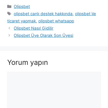
Kategoriler
Olipsbet
Etiketler
olipsbet canlı destek hakkında
,
olipsbet i̇le
ticaret yapmak
,
olipsbet whatsapp
Yazı
Olipsbet Nasıl Gidilir
dolaşımı
Olipsbet Üye Olarak Son Üyesi
Yorum yapın
Yorum