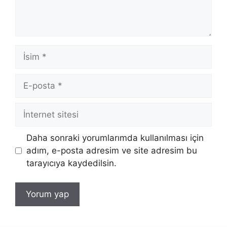
İsim
E-
posta
İnternet
sitesi
Daha sonraki yorumlarımda kullanılması için
adım, e-posta adresim ve site adresim bu
tarayıcıya kaydedilsin.