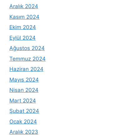
Aralık 2024
Kasım 2024
Ekim 2024
Eylül 2024
Ağustos 2024
Temmuz 2024
Haziran 2024
Mayıs 2024
Nisan 2024
Mart 2024
Şubat 2024
Ocak 2024
Aralık 2023