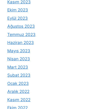
Kasım 2023
Ekim 2023
Eylül 2023
Ağustos 2023
Temmuz 2023
Haziran 2023
Mayıs 2023
Nisan 2023
Mart 2023
Şubat 2023
Ocak 2023
Aralık 2022
Kasım 2022
Ekim 2022