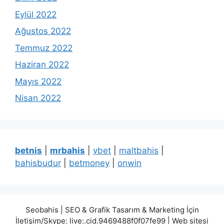
Eylül 2022
Ağustos 2022
Temmuz 2022
Haziran 2022
Mayıs 2022
Nisan 2022
betnis
|
mrbahis
|
vbet
|
maltbahis
|
bahisbudur
|
betmoney
|
onwin
Seobahis | SEO & Grafik Tasarım & Marketing İçin
İletişim/Skype: live:.cid.9469488f0f07fe99 | Web sitesi