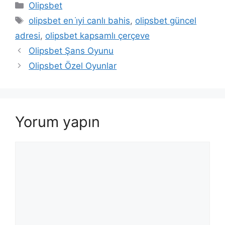
Kategoriler
Olipsbet
Etiketler
olipsbet en i̇yi canlı bahis
,
olipsbet güncel
adresi
,
olipsbet kapsamlı çerçeve
Yazı
Olipsbet Şans Oyunu
dolaşımı
Olipsbet Özel Oyunlar
Yorum yapın
Yorum