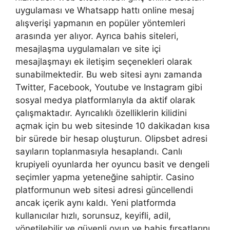
uygulaması ve Whatsapp hattı online mesaj
alışverişi yapmanın en popüler yöntemleri
arasında yer alıyor. Ayrıca bahis siteleri,
mesajlaşma uygulamaları ve site içi
mesajlaşmayı ek iletişim seçenekleri olarak
sunabilmektedir. Bu web sitesi aynı zamanda
Twitter, Facebook, Youtube ve Instagram gibi
sosyal medya platformlarıyla da aktif olarak
çalışmaktadır. Ayrıcalıklı özelliklerin kilidini
açmak için bu web sitesinde 10 dakikadan kısa
bir sürede bir hesap oluşturun. Olipsbet adresi
sayıların toplanmasıyla hesaplandı. Canlı
krupiyeli oyunlarda her oyuncu basit ve dengeli
seçimler yapma yeteneğine sahiptir. Casino
platformunun web sitesi adresi güncellendi
ancak içerik aynı kaldı. Yeni platformda
kullanıcılar hızlı, sorunsuz, keyifli, adil,
yönetilebilir ve güvenli oyun ve bahis fırsatlarını