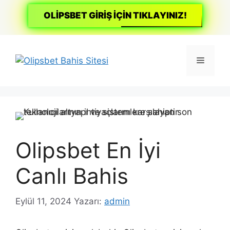
OLİPSBET GİRİŞ İÇİN TIKLAYINIZ!
İçeriğe
atla
Menü
Olipsbet En İyi
Canlı Bahis
Eylül 11, 2024
Yazarı:
admin