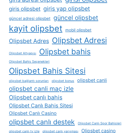
giris yap olipsbet
giris olipsbet
güncel olipsbet
güncel adresi olipsbet
kayit olipsbet
mobil olipsbet
Olipsbet Adresi
Olipsbet Adres
Olipsbet bahis
Olipsbet Altyapısı
Olipsbet Bahis Seçenekleri
Olipsbet Bahis Sitesi
olipsbet canli
olipsbet bağlantı sorunları
olipsbet bonus
olipsbet canli maç izle
Olipsbet canlı bahis
Olipsbet Canlı Bahis Sitesi
Olipsbet Canlı Casino
olipsbet canlı destek
Olipsbet Canlı Spor Bahisleri
Olipsbet casino
olipsbet canlı tv i̇zle
olipsbet canlı yarışması