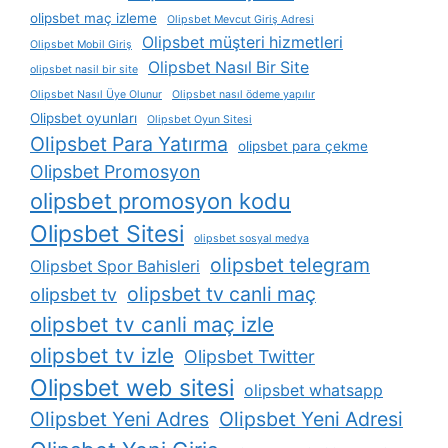
olipsbet maç izleme
Olipsbet Mevcut Giriş Adresi
Olipsbet müşteri hizmetleri
Olipsbet Mobil Giriş
Olipsbet Nasıl Bir Site
olipsbet nasil bir site
Olipsbet Nasıl Üye Olunur
Olipsbet nasıl ödeme yapılır
Olipsbet oyunları
Olipsbet Oyun Sitesi
Olipsbet Para Yatırma
olipsbet para çekme
Olipsbet Promosyon
olipsbet promosyon kodu
Olipsbet Sitesi
olipsbet sosyal medya
olipsbet telegram
Olipsbet Spor Bahisleri
olipsbet tv canli maç
olipsbet tv
olipsbet tv canli maç izle
olipsbet tv izle
Olipsbet Twitter
Olipsbet web sitesi
olipsbet whatsapp
Olipsbet Yeni Adres
Olipsbet Yeni Adresi