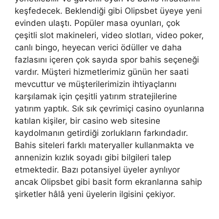
keşfedecek. Beklendiği gibi Olipsbet üyeye yeni
evinden ulaştı. Popüler masa oyunları, çok
çeşitli slot makineleri, video slotları, video poker,
canlı bingo, heyecan verici ödüller ve daha
fazlasını içeren çok sayıda spor bahis seçeneği
vardır. Müşteri hizmetlerimiz günün her saati
mevcuttur ve müşterilerimizin ihtiyaçlarını
karşılamak için çeşitli yatırım stratejilerine
yatırım yaptık. Sık sık çevrimiçi casino oyunlarına
katılan kişiler, bir casino web sitesine
kaydolmanın getirdiği zorlukların farkındadır.
Bahis siteleri farklı materyaller kullanmakta ve
annenizin kızlık soyadı gibi bilgileri talep
etmektedir. Bazı potansiyel üyeler ayrılıyor
ancak Olipsbet gibi basit form ekranlarına sahip
şirketler hâlâ yeni üyelerin ilgisini çekiyor.