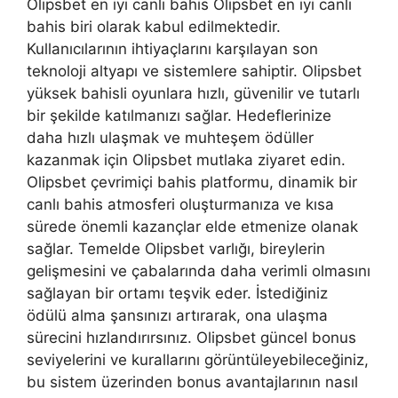
Olipsbet en iyi canlı bahis Olipsbet en iyi canlı
bahis biri olarak kabul edilmektedir.
Kullanıcılarının ihtiyaçlarını karşılayan son
teknoloji altyapı ve sistemlere sahiptir. Olipsbet
yüksek bahisli oyunlara hızlı, güvenilir ve tutarlı
bir şekilde katılmanızı sağlar. Hedeflerinize
daha hızlı ulaşmak ve muhteşem ödüller
kazanmak için Olipsbet mutlaka ziyaret edin.
Olipsbet çevrimiçi bahis platformu, dinamik bir
canlı bahis atmosferi oluşturmanıza ve kısa
sürede önemli kazançlar elde etmenize olanak
sağlar. Temelde Olipsbet varlığı, bireylerin
gelişmesini ve çabalarında daha verimli olmasını
sağlayan bir ortamı teşvik eder. İstediğiniz
ödülü alma şansınızı artırarak, ona ulaşma
sürecini hızlandırırsınız. Olipsbet güncel bonus
seviyelerini ve kurallarını görüntüleyebileceğiniz,
bu sistem üzerinden bonus avantajlarının nasıl