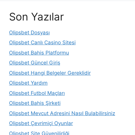
Son Yazılar
Olipsbet Dosyası
Olipsbet Canlı Casino Sitesi
Olipsbet Bahis Platformu
Olipsbet Güncel Giriş
Olipsbet Hangi Belgeler Gereklidir
Olipsbet Yardım
Olipsbet Futbol Maçları
Olipsbet Bahis Şirketi
Olipsbet Mevcut Adresini Nasıl Bulabilirsiniz
Olipsbet Çevrimiçi Oyunlar
Olipsbet Site Güvenilirliği