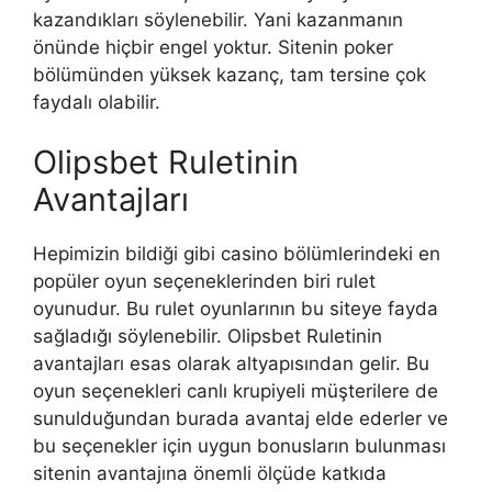
kazandıkları söylenebilir. Yani kazanmanın
önünde hiçbir engel yoktur. Sitenin poker
bölümünden yüksek kazanç, tam tersine çok
faydalı olabilir.
Olipsbet Ruletinin
Avantajları
Hepimizin bildiği gibi casino bölümlerindeki en
popüler oyun seçeneklerinden biri rulet
oyunudur. Bu rulet oyunlarının bu siteye fayda
sağladığı söylenebilir. Olipsbet Ruletinin
avantajları esas olarak altyapısından gelir. Bu
oyun seçenekleri canlı krupiyeli müşterilere de
sunulduğundan burada avantaj elde ederler ve
bu seçenekler için uygun bonusların bulunması
sitenin avantajına önemli ölçüde katkıda