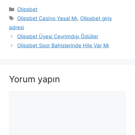
Kategoriler
Olipsbet
Etiketler
Olipsbet Casino Yasal Mı
,
Olipsbet giriş
adresi
Yazı
Olipsbet Üyesi Çevrimdışı Ödüller
dolaşımı
Olipsbet Spor Bahislerinde Hile Var Mı
Yorum yapın
Yorum