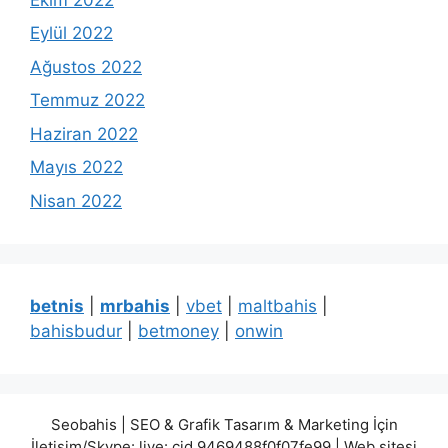
Eylül 2022
Ağustos 2022
Temmuz 2022
Haziran 2022
Mayıs 2022
Nisan 2022
betnis
|
mrbahis
|
vbet
|
maltbahis
|
bahisbudur
|
betmoney
|
onwin
Seobahis | SEO & Grafik Tasarım & Marketing İçin
İletişim/Skype: live:.cid.9469488f0f07fe99 | Web sitesi