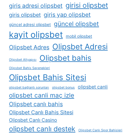
girisi olipsbet
giris adresi olipsbet
giris yap olipsbet
giris olipsbet
güncel olipsbet
güncel adresi olipsbet
kayit olipsbet
mobil olipsbet
Olipsbet Adresi
Olipsbet Adres
Olipsbet bahis
Olipsbet Altyapısı
Olipsbet Bahis Seçenekleri
Olipsbet Bahis Sitesi
olipsbet canli
olipsbet bağlantı sorunları
olipsbet bonus
olipsbet canli maç izle
Olipsbet canlı bahis
Olipsbet Canlı Bahis Sitesi
Olipsbet Canlı Casino
olipsbet canlı destek
Olipsbet Canlı Spor Bahisleri