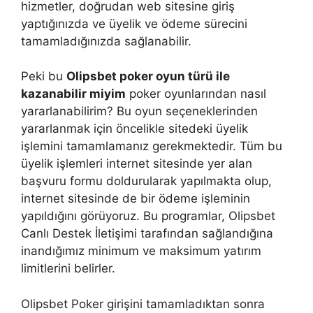
hizmetler, doğrudan web sitesine giriş
yaptığınızda ve üyelik ve ödeme sürecini
tamamladığınızda sağlanabilir.
Peki bu
Olipsbet poker oyun türü ile
kazanabilir miyim
poker oyunlarından nasıl
yararlanabilirim? Bu oyun seçeneklerinden
yararlanmak için öncelikle sitedeki üyelik
işlemini tamamlamanız gerekmektedir. Tüm bu
üyelik işlemleri internet sitesinde yer alan
başvuru formu doldurularak yapılmakta olup,
internet sitesinde de bir ödeme işleminin
yapıldığını görüyoruz. Bu programlar, Olipsbet
Canlı Destek İletişimi tarafından sağlandığına
inandığımız minimum ve maksimum yatırım
limitlerini belirler.
Olipsbet Poker girişini tamamladıktan sonra